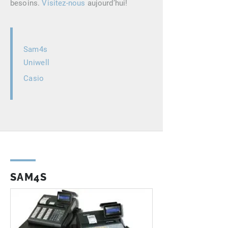
besoins.
Visitez-nous
aujourd’hui!
S
am4s
Uniwell
Casio
SAM4S