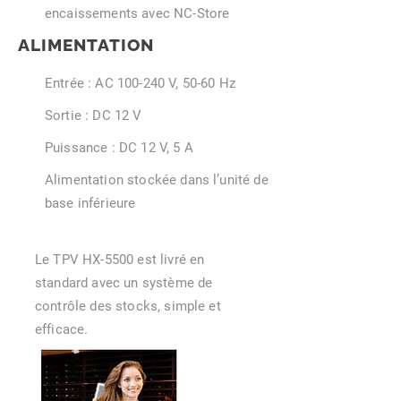
encaissements avec NC-Store
ALIMENTATION
Entrée : AC 100-240 V, 50-60 Hz
Sortie : DC 12 V
Puissance : DC 12 V, 5 A
Alimentation stockée dans l’unité de
base inférieure
Le TPV HX-5500 est livré en
standard avec un système de
contrôle des stocks, simple et
efficace.